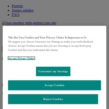
Parents
Jeunes adultes
FAQ
Parents
Jeunes adultes
This Site Uses Cookies and Your Privacy Choice Is Important to Us
FAQ
We suggest you choose Customize my Settings to make your individualized
choices. Accept Cookies means that you are choosing to accept third-party
Mobile Navigation
Cookies and that you understand this choice.
Close Mobile Navigation
See our Privacy Policy
Parents
Jeunes adultes
Customize my Settings
FAQ
Search Results for:
Accept Cookies
Your search didn't return any results.
Reject Cookies